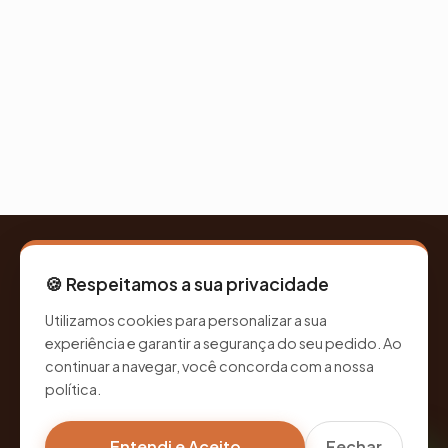
🍪 Respeitamos a sua privacidade
Balloon Cestas
E PRESENTES
Utilizamos cookies para personalizar a sua
Cestas artesanais e presentes personalizados em Curitiba-PR.
experiência e garantir a segurança do seu pedido. Ao
Cada peça montada com carinho para marcar momentos
continuar a navegar, você concorda com a nossa
únicos e especiais.
política.
Entendi e Aceito
Fechar