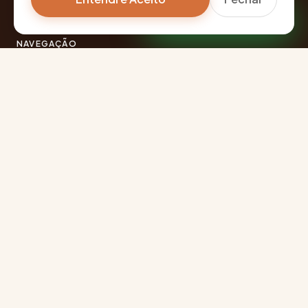
Falar pelo WhatsApp
NAVEGAÇÃO
Diferenciais
Categorias
Como funciona
Sobre nós
Termos e condições
Blog
CONTATO
📲
(41) 9 9970-0610
📍
Curitiba, Paraná, Brasil