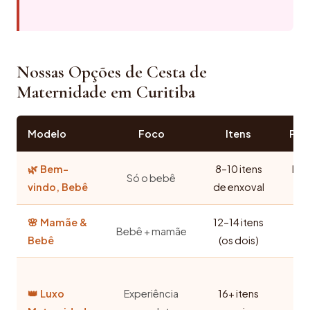
Nossas Opções de Cesta de
Maternidade em Curitiba
Modelo
Foco
Itens
Per
🌿 Bem-
8–10 itens
Nom
Só o bebê
vindo, Bebê
de enxoval
🌸 Mamãe &
12–14 itens
No
Bebê + mamãe
Bebê
(os dois)
sec
To
👑 Luxo
Experiência
16+ itens
fl