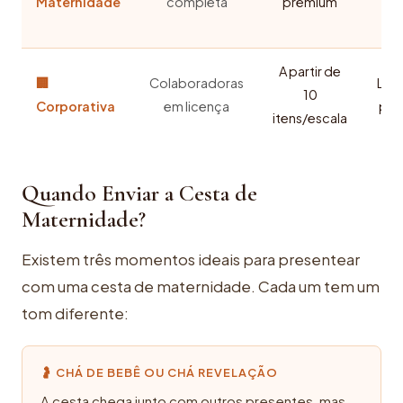
Maternidade
completa
premium
p
A partir de
🏢
Colaboradoras
Log
10
Corporativa
em licença
per
itens/escala
Quando Enviar a Cesta de
Maternidade?
Existem três momentos ideais para presentear
com uma cesta de maternidade. Cada um tem um
tom diferente:
🤰 CHÁ DE BEBÊ OU CHÁ REVELAÇÃO
A cesta chega junto com outros presentes, mas