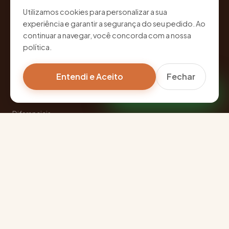
Cestas artesanais e presentes personalizados em Curitiba-PR.
Utilizamos cookies para personalizar a sua
Cada peça montada com carinho para marcar momentos
experiência e garantir a segurança do seu pedido. Ao
únicos e especiais.
continuar a navegar, você concorda com a nossa
política.
Entendi e Aceito
Fechar
Falar pelo WhatsApp
NAVEGAÇÃO
Diferenciais
Categorias
Como funciona
Sobre nós
Termos e condições
Blog