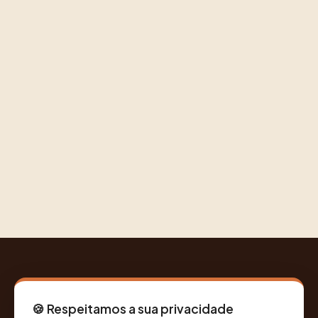
Balloon Cestas
E PRESENTES
🍪 Respeitamos a sua privacidade