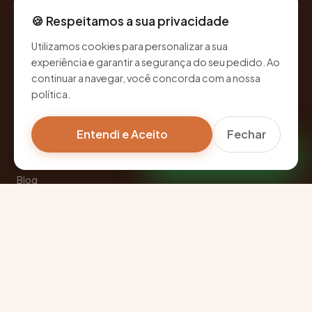
🍪 Respeitamos a sua privacidade
NAVEGAÇÃO
Utilizamos cookies para personalizar a sua
Diferenciais
experiência e garantir a segurança do seu pedido. Ao
continuar a navegar, você concorda com a nossa
Categorias
política.
Como funciona
Sobre nós
Entendi e Aceito
Fechar
Falar pelo WhatsApp
Termos e condições
Blog
CONTATO
📲
(41) 9 9970-0610
📍
Curitiba, Paraná, Brasil
📱
@ballooncestas