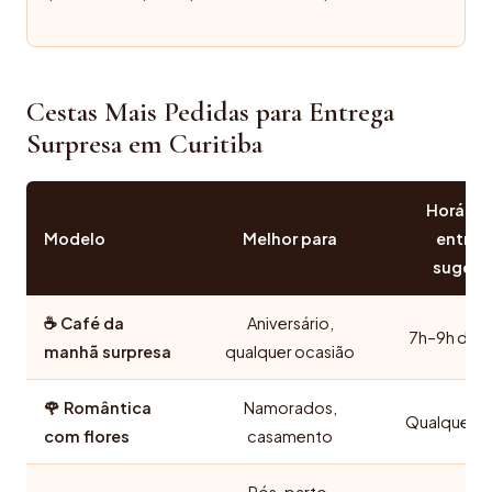
Cestas Mais Pedidas para Entrega
Surpresa em Curitiba
Horário
Modelo
Melhor para
entreg
sugeri
☕ Café da
Aniversário,
7h–9h da 
manhã surpresa
qualquer ocasião
🌹 Romântica
Namorados,
Qualquer ho
com flores
casamento