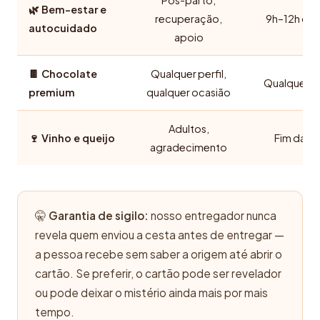
Pós-parto,
🌿 Bem-estar e
recuperação,
9h–12h ou 
autocuidado
apoio
🍫 Chocolate
Qualquer perfil,
Qualquer ho
premium
qualquer ocasião
Adultos,
🍷 Vinho e queijo
Fim da ta
agradecimento
🤫
Garantia de sigilo:
nosso entregador nunca
revela quem enviou a cesta antes de entregar —
a pessoa recebe sem saber a origem até abrir o
cartão. Se preferir, o cartão pode ser revelador
ou pode deixar o mistério ainda mais por mais
tempo.