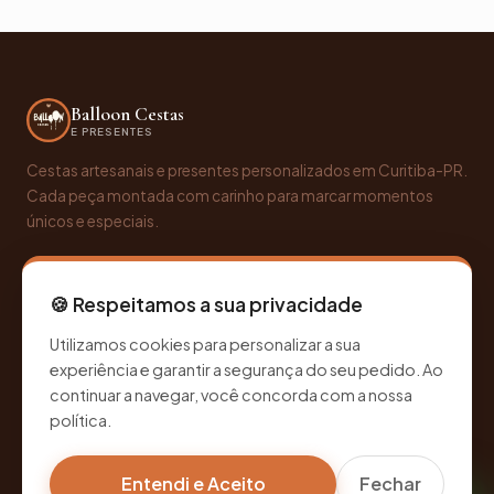
Balloon Cestas
E PRESENTES
Cestas artesanais e presentes personalizados em Curitiba-PR.
Cada peça montada com carinho para marcar momentos
únicos e especiais.
🍪 Respeitamos a sua privacidade
Utilizamos cookies para personalizar a sua
NAVEGAÇÃO
experiência e garantir a segurança do seu pedido. Ao
continuar a navegar, você concorda com a nossa
Diferenciais
política.
Categorias
Como funciona
Entendi e Aceito
Fechar