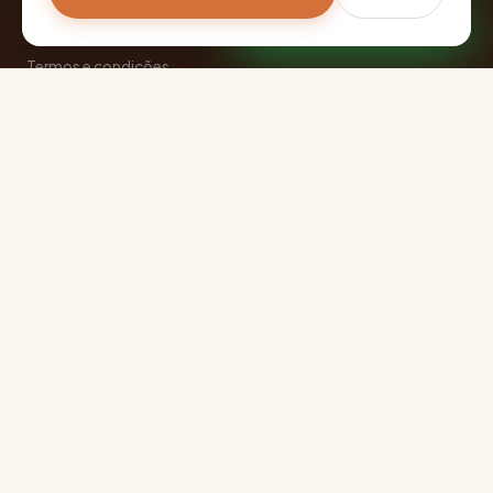
Falar pelo WhatsApp
Sobre nós
Termos e condições
Blog
CONTATO
📲
(41) 9 9970-0610
📍
Curitiba, Paraná, Brasil
📱
@ballooncestas
🔗
linktr.ee/ballooncestas
© 2026 Balloon Cestas e Presentes. Todos os direitos
reservados. Curitiba-PR.